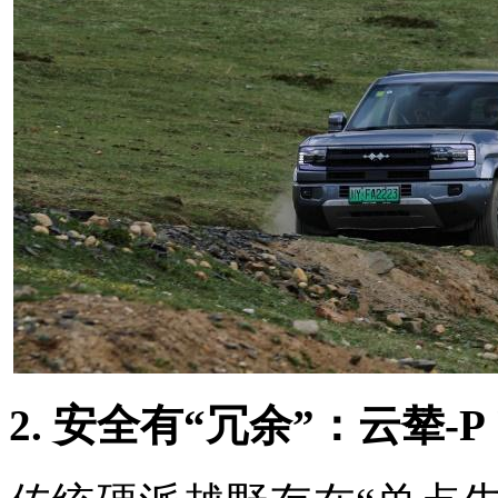
2. 安全有“冗余”：云辇-