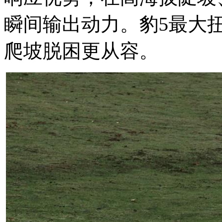
瞬间输出动力。豹5最大扭矩
爬坡脱困更从容。