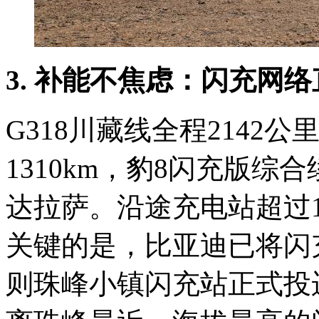
3. 补能不焦虑：闪充网
G318川藏线全程2142
1310km，豹8闪充版综
达拉萨。沿途充电站超过1
关键的是，比亚迪已将闪
则珠峰小镇闪充站正式投运