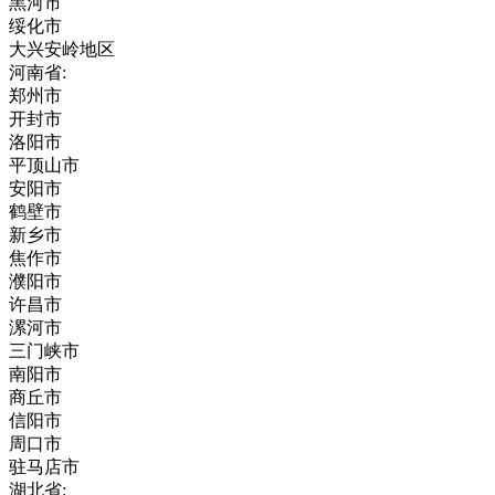
黑河市
绥化市
大兴安岭地区
河南省:
郑州市
开封市
洛阳市
平顶山市
安阳市
鹤壁市
新乡市
焦作市
濮阳市
许昌市
漯河市
三门峡市
南阳市
商丘市
信阳市
周口市
驻马店市
湖北省: