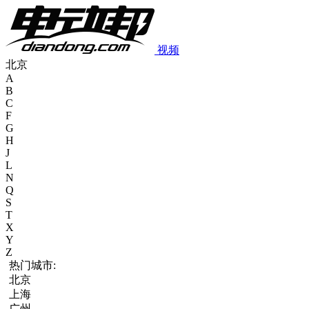
视频
北京
A
B
C
F
G
H
J
L
N
Q
S
T
X
Y
Z
热门城市:
北京
上海
广州