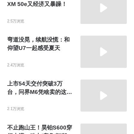
XM 50e又经济又暴躁！
2.5万浏览
弯道没晃，续航没慌：和
仰望U7一起感受夏天
2.4万浏览
上市54天交付突破3万
台，问界M6凭啥卖的这么
好！
2.1万浏览
不止跑山王！昊铂S600穿