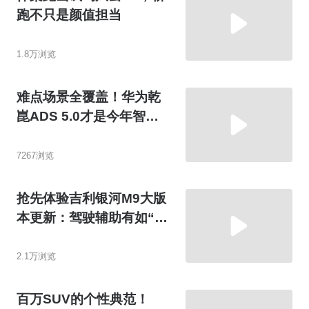
跑不只是颜值担当
1.8万浏览
难点场景全覆盖！华为乾
崑ADS 5.0才是今年智驾
天花板
7267浏览
抢先体验吉利银河M9大版
本更新：驾驶辅助有如“穿
针引线”？
2.1万浏览
百万SUV的个性典范！