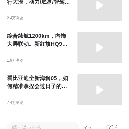
行大漠，动力/底盘/智驾皆
出众
2.4万浏览
综合续航1200km，内饰
大屏联动。新红旗HQ9升
级了啥？
1.9万浏览
看比亚迪全新海狮05，如
何精准拿捏会过日子的人
的每一天
7.4万浏览
2
嘿～说点什么…