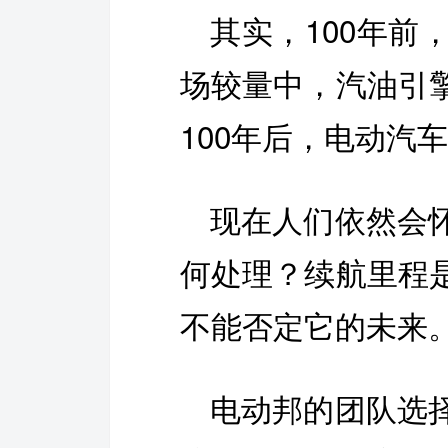
其实，100年
场较量中，汽油引
100年后，电动汽
现在人们依然会
何处理？续航里程
不能否定它的未来
电动邦的团队选