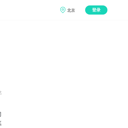
北京
登录
览
同
底