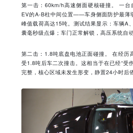
第一击：60km/h高速侧面硬核碰撞。 一台
EV的A-B柱中间位置——车身侧面防护最薄
峰值载荷高达15吨。测试结果显示：车辆A
囊毫秒级点爆；车门正常解锁，高压系统自
第二击：1.8吨底盘电池正面碰撞。 在经
受1.8吨后车二次撞击。这相当于在已经“
完整，核心区域未发生形变，静置24小时后