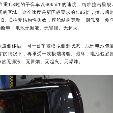
自重1.8吨的子弹车以60km/h的速度，精准撞击星舰
弱的区域。这个速度是新国标要求的1.85倍，撞击瞬
、B、C柱无结构性失效，座舱结构完整；侧气帘、侧
动断电；电池无漏液、无冒烟、无起火。
历高速侧碰后，同一台车被模拟侧翻状态，底部电池包
受伤”的情况下，再承受一次极端考验。最终，电池包底
依然无漏液、无冒烟、无起火、无爆炸。