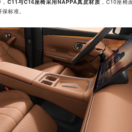
中，
，C10座椅
C11与C16座椅采用NAPPA真皮材质
环保标准。