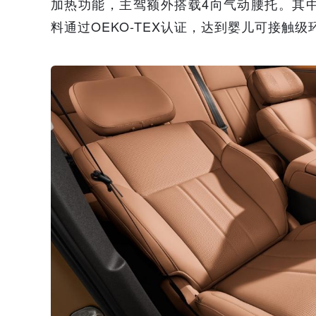
加热功能，主驾额外搭载4向气动腰托。其
料通过OEKO-TEX认证，达到婴儿可接触级