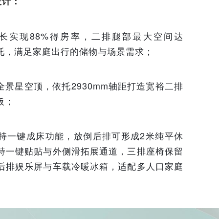
设计：
m车长实现88%得房率，二排腿部最大空间达
杯托，满足家庭出行的储物与场景需求；
全景星空顶，依托2930mm轴距打造宽裕二排
板；
支持一键成床功能，放倒后排可形成2米纯平休
持一键贴贴与外侧滑拓展通道，三排座椅保留
后排娱乐屏与车载冷暖冰箱，适配多人口家庭