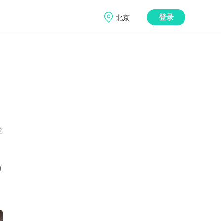
北京
登录
览
市