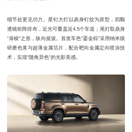
细节处更见功力。星钉大灯以鼎身钉纹为原型，四颗
透镜矩阵排布，近光可覆盖近4.5个车道
；尾灯取鼎身
“扉棱”之形，纵向挺拔
。首发车色“鎏金棕”采用纳米级
研磨色浆与超薄金属箔片，配合靶向金属定向喷涂技
术，实现“随角异色”的光影美感
。