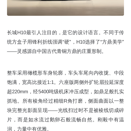
长城H10最引人注目的，是它的设计语言。不同于传
统方盒子用锋利折线强调“硬”，H10选择了“方鼎美学”
——灵感源自中国古代青铜方鼎的庄重形制
。
整车采用橄榄形车身轮廓，车头车尾向内收拢、中段
饱满，宽高比接近1:1
。六座版两侧外扩轮眉拉延深度
超220mm，经5400吨级机床冲压成型，如鼎足般扎实
抓地
。所有棱角经过精细R角打磨，侧面曲面以一整
块完整光影面呈现——光线扫过时不是被棱线切成碎
片，而是如水流过鹅卵石般流畅自然
。刚毅中有温
润，力量中有优雅
。