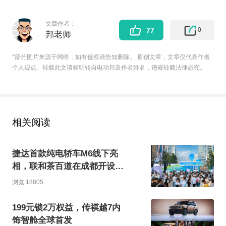
文章作者：
0
77
邦老师
*部分图片来源于网络，如有侵权请告知删除。 原创文章，文章仅代表作者
个人观点。转载此文请标明转自电动邦及作者姓名，违规转载法律必究。
相关阅读
捷达首款纯电轿车M6线下亮
相，联和茶百道在成都开设限
时快闪店
浏览 18805
199元锁2万权益，传祺越7内
饰智舱全球首发