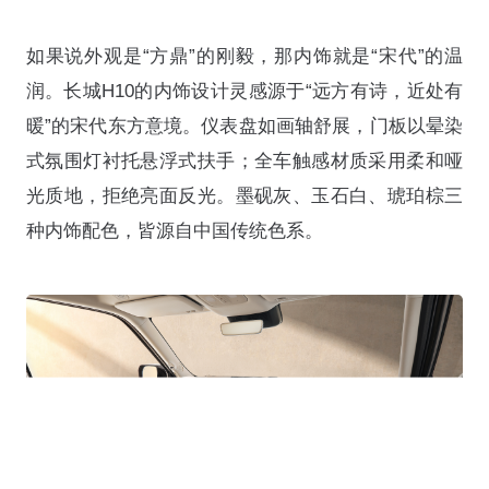
如果说外观是“方鼎”的刚毅，那内饰就是“宋代”的温
润
。长城H10的内饰设计灵感源于“远方有诗，近处有
暖”的宋代东方意境
。仪表盘如画轴舒展，门板以晕染
式氛围灯衬托悬浮式扶手
；全车触感材质采用柔和哑
光质地，拒绝亮面反光
。墨砚灰、玉石白、琥珀棕三
种内饰配色，皆源自中国传统色系
。