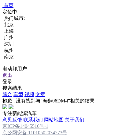
首页
定位中
热门城市:
北京
上海
广州
深圳
杭州
南京
电动邦用户
退出
登录
搜索结果
综合
车型
视频
文章
抱歉 , 没有找到与“
海狮06DM-i
”相关的结果
专注新能源汽车
意见反馈
联系我们
网站地图
关于我们
京ICP备14045516号-1
京公网安备 11010502034773号