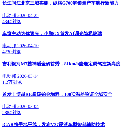
长江闽江北京三域实测，纵横G700解锁量产车航行新能力
电动邦
2026-04-25
4344浏览
车窗主动为你遮光，小鹏GX首发AI调光隐私玻璃
电动邦
2026-04-10
4230浏览
吉利银河M7携神盾金砖首秀，81km/h麋鹿定调驾控新高度
电动邦
2026-03-14
1.2万浏览
首发！博越RE超级铂金增程，100℃温差验证全域安全
电动邦
2026-03-04
5884浏览
iCAR携手地平线，发布V27硬派车型智驾辅助技术