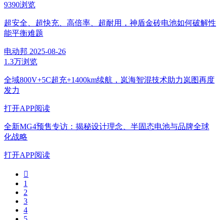
9390浏览
超安全、超快充、高倍率、超耐用，神盾金砖电池如何破解性
能平衡难题
电动邦
2025-08-26
1.3万浏览
全域800V+5C超充+1400km续航，岚海智混技术助力岚图再度
发力
打开APP阅读
全新MG4预售专访：揭秘设计理念、半固态电池与品牌全球
化战略
打开APP阅读

1
2
3
4
5