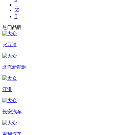
...
55

热门品牌
比亚迪
北汽新能源
江淮
长安汽车
吉利汽车