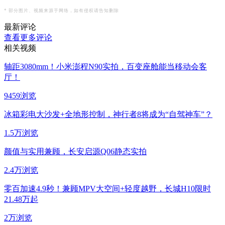
* 部分图片、视频来源于网络，如有侵权请告知删除
最新评论
查看更多评论
相关视频
轴距3080mm！小米澎程N90实拍，百变座舱能当移动会客
厅！
9459浏览
冰箱彩电大沙发+全地形控制，神行者8将成为“自驾神车”？
1.5万浏览
颜值与实用兼顾，长安启源Q06静态实拍
2.4万浏览
零百加速4.9秒！兼顾MPV大空间+轻度越野，长城H10限时
21.48万起
2万浏览