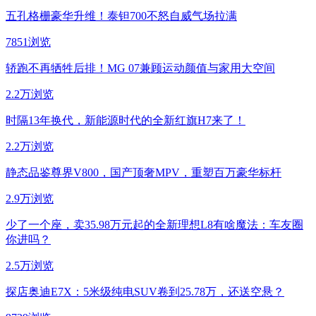
五孔格栅豪华升维！泰钽700不怒自威气场拉满
7851浏览
轿跑不再牺牲后排！MG 07兼顾运动颜值与家用大空间
2.2万浏览
时隔13年换代，新能源时代的全新红旗H7来了！
2.2万浏览
静态品鉴尊界V800，国产顶奢MPV，重塑百万豪华标杆
2.9万浏览
少了一个座，卖35.98万元起的全新理想L8有啥魔法：车友圈
你进吗？
2.5万浏览
探店奥迪E7X：5米级纯电SUV卷到25.78万，还送空悬？