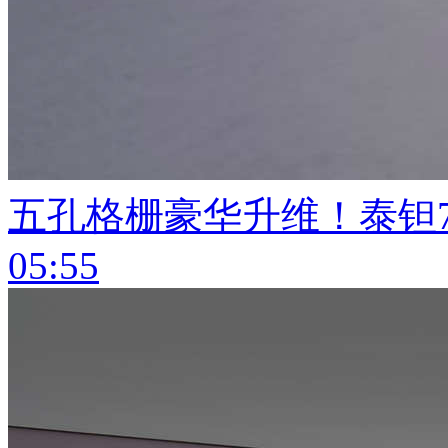
五孔格栅豪华升维！泰钽7
05:55