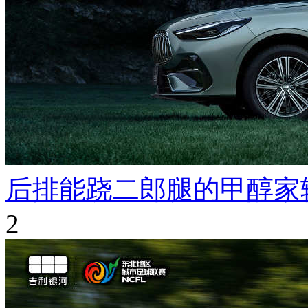
后排能跷二郎腿的甲醇家
2