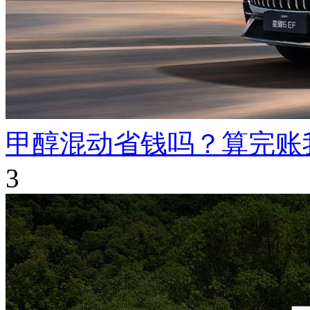
甲醇混动省钱吗？算完账
3