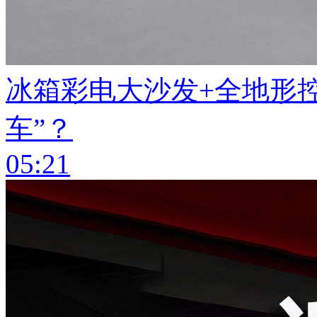
冰箱彩电大沙发+全地形
车”？
05:21