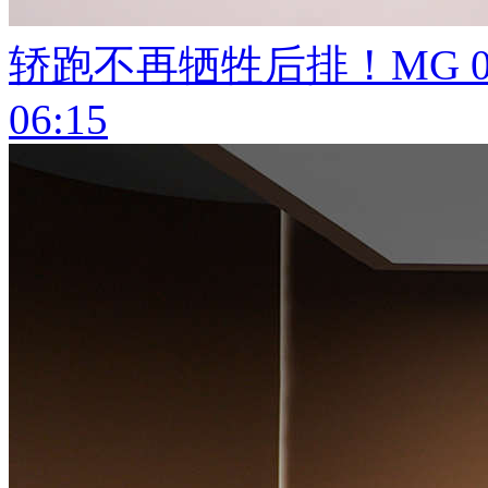
轿跑不再牺牲后排！MG 
06:15